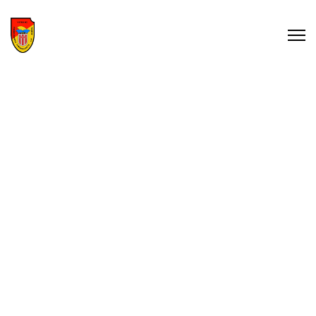
GESTALTE DIE ZUKUNFT
DEINES VEREINS MIT UNS
Als Mitgliedsverein des Landesverbandes profitierst Du
und Dein Verein von einer professionellen Unterstützung
und Beratung.
DEIN WEG ZUM ERFOLG
BEGINNT MIT UNS
Als Mitgliedsverein des Landesverbandes profitierst Du und
Dein Verein von einer professionellen Unterstützung und
Beratung.