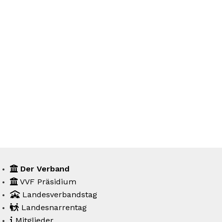
ERREICHE EIN
ERFOLGREICHES
VEREINSLEBEN
Als Mitgliedsverein des Landesverbandes profitierst Du und
Dein Verein von einer professionellen Unterstützung und
Beratung.
Der Verband
VVF Präsidium
Landesverbandstag
Landesnarrentag
Mitglieder