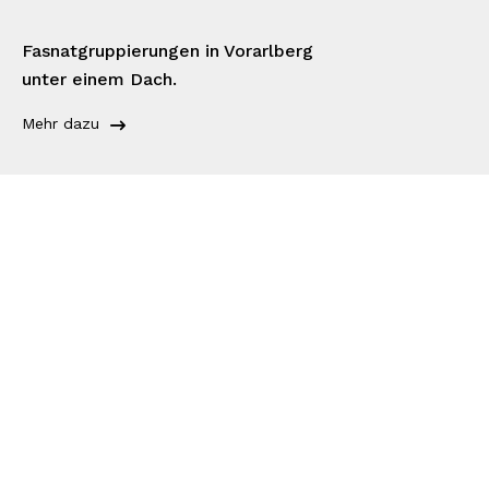
Fasnatgruppierungen in Vorarlberg
unter einem Dach.
Mehr dazu
Vertrauensvoll &
Partnerschaftlich
Euer Verein ist unsere Herzensangelegenheit.
Wir stehen aus Überzeugung zu 100 % hinter eurem Vorstand