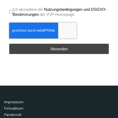
Nutzungsbedingungen
*
Ich akzeptiere die
Nutzungsbedingungen und DSGVO-
Bestimmungen
der VVF-Homepage
reCAPTCHA
*
Absenden
Impressum
Fotoalbum
Facebook